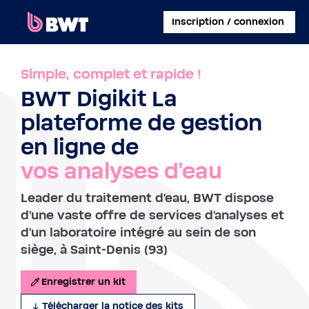
×
Inscription / connexion
SE CONNECTER
Simple, complet et rapide !
BWT Digikit La
CRÉER UN COMPTE CLIENT
plateforme de gestion
ENREGISTRER UN KIT SANS COMPTE
en ligne de
vos analyses d'eau
À PROPOS DE BWT
Leader du traitement d'eau, BWT dispose
CONTACT
d'une vaste offre de services d'analyses et
d'un laboratoire intégré au sein de son
siège, à Saint-Denis (93)
Enregistrer un kit
Télécharger la notice des kits