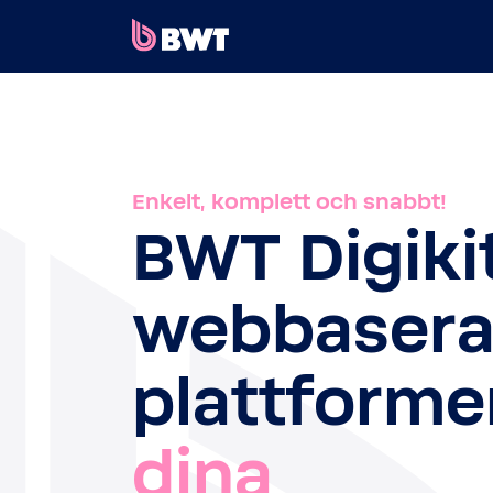
×
LOGGA IN
SKAPA ETT KUNDKONTO
Enkelt, komplett och snabbt!
SKICKA IN ETT KIT UTAN KONTO
BWT Digiki
OM BWT
webbaser
KONTAKT
plattforme
dina