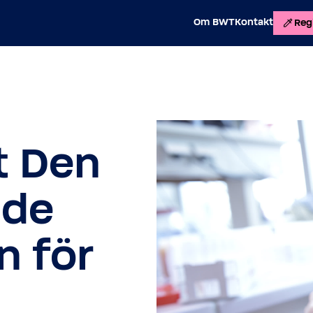
Om BWT
Kontakt
Regi
t Den
ade
n för