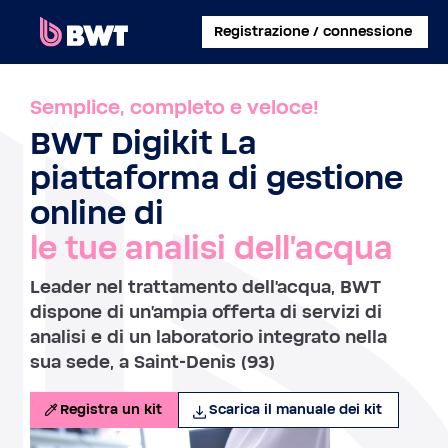
×
Registrazione / connessione
COLLEGATI A
Semplice, completo e veloce!
BWT Digikit La
GESTISCI UN ACCOUNT UTENTE
piattaforma di gestione
REGISTRA UN KIT SENZA ACCOUNT
online di
le tue analisi dell'acqua
INFORMAZIONI SU BWT
Leader nel trattamento dell'acqua, BWT
CONTATTA
dispone di un'ampia offerta di servizi di
analisi e di un laboratorio integrato nella
sua sede, a Saint-Denis (93)
Registra un kit
Scarica il manuale dei kit