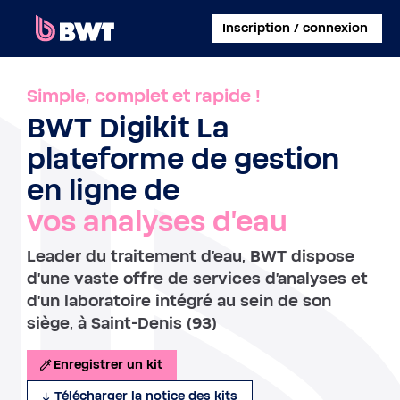
×
Inscription / connexion
SE CONNECTER
Simple, complet et rapide !
BWT Digikit La
CRÉER UN COMPTE CLIENT
plateforme de gestion
ENREGISTRER UN KIT SANS COMPTE
en ligne de
vos analyses d'eau
À PROPOS DE BWT
Leader du traitement d'eau, BWT dispose
CONTACT
d'une vaste offre de services d'analyses et
d'un laboratoire intégré au sein de son
siège, à Saint-Denis (93)
Enregistrer un kit
Télécharger la notice des kits