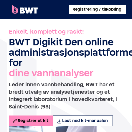
×
Registrering / tilkobling
LOGG PÅ
Enkelt, komplett og raskt!
BWT Digikit Den online
ADMINISTRER EN BRUKERKONTO
administrasjonsplattform
REGISTRER ET KIT UTEN KONTO
for
dine vannanalyser
OM BWT
Leder innen vannbehandling, BWT har et
KONTAKT
bredt utvalg av analysetjenester og et
integrert laboratorium i hovedkvarteret, i
Saint-Denis (93)
Registrer et kit
Last ned kit-manualen