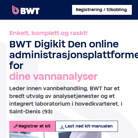
×
Registrering / tilkobling
LOGG PÅ
Enkelt, komplett og raskt!
BWT Digikit Den online
ADMINISTRER EN BRUKERKONTO
administrasjonsplattform
REGISTRER ET KIT UTEN KONTO
for
dine vannanalyser
OM BWT
Leder innen vannbehandling, BWT har et
KONTAKT
bredt utvalg av analysetjenester og et
integrert laboratorium i hovedkvarteret, i
Saint-Denis (93)
Registrer et kit
Last ned kit-manualen