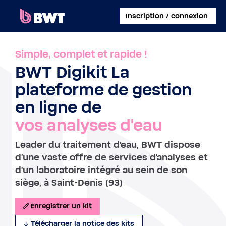
×
Inscription / connexion
SE CONNECTER
Simple, complet et rapide !
BWT Digikit La
CRÉER UN COMPTE CLIENT
plateforme de gestion
ENREGISTRER UN KIT SANS COMPTE
en ligne de
vos analyses d'eau
À PROPOS DE BWT
Leader du traitement d'eau, BWT dispose
CONTACT
d'une vaste offre de services d'analyses et
d'un laboratoire intégré au sein de son
siège, à Saint-Denis (93)
Enregistrer un kit
Télécharger la notice des kits