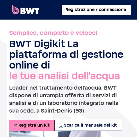
×
Registrazione / connessione
COLLEGATI A
Semplice, completo e veloce!
BWT Digikit La
GESTISCI UN ACCOUNT UTENTE
piattaforma di gestione
REGISTRA UN KIT SENZA ACCOUNT
online di
le tue analisi dell'acqua
INFORMAZIONI SU BWT
Leader nel trattamento dell'acqua, BWT
CONTATTA
dispone di un'ampia offerta di servizi di
analisi e di un laboratorio integrato nella
sua sede, a Saint-Denis (93)
Registra un kit
Scarica il manuale dei kit