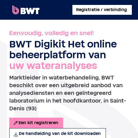
×
Registratie / verbinding
INLOGGEN
Eenvoudig, volledig en snel!
BWT Digikit Het online
EEN KLANTACCOUNT AANMAKEN
beheerplatform van
EEN KIT ZONDER ACCOUNT REGISTREREN
uw wateranalyses
OVER BWT
Marktleider in waterbehandeling, BWT
beschikt over een uitgebreid aanbod van
CONTACT
analysediensten en een geïntegreerd
laboratorium in het hoofdkantoor, in Saint-
Denis (93)
Een kit registreren
De handleiding van de kit downloaden