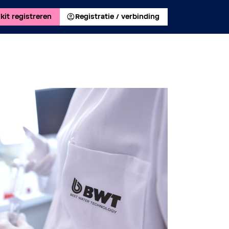
kit registreren
Registratie / verbinding