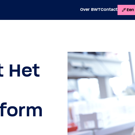
Over BWT
Contact
Een 
t Het
tform