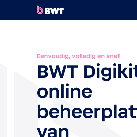
×
INLOGGEN
EEN KLANTACCOUNT AANMAKEN
Eenvoudig, volledig en snel!
EEN KIT ZONDER ACCOUNT REGISTREREN
BWT Digiki
OVER BWT
online
CONTACT
beheerpla
van