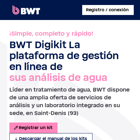
×
Registro / conexión
CONECTARSE A
¡Simple, completo y rápido!
BWT Digikit La
CREAR UNA CUENTA DE USUARIO
plataforma de gestión
REGISTRAR UN KIT SIN CUENTA
en línea de
sus análisis de agua
SOBRE BWT
Líder en tratamiento de agua, BWT dispone
CONTACTAR
de una amplia oferta de servicios de
análisis y un laboratorio integrado en su
sede, en Saint-Denis (93)
Registrar un kit
Descargar el manual de los kits