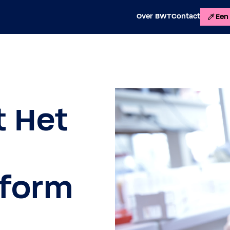
Over BWT
Contact
Een 
t Het
tform