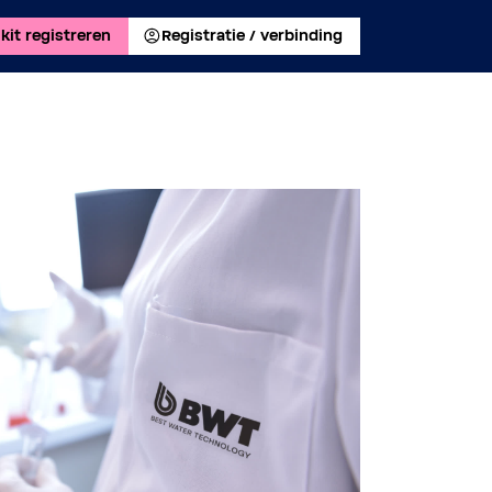
kit registreren
Registratie / verbinding