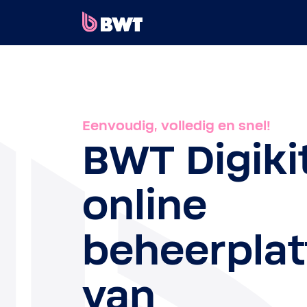
×
INLOGGEN
EEN KLANTACCOUNT AANMAKEN
Eenvoudig, volledig en snel!
EEN KIT ZONDER ACCOUNT REGISTREREN
BWT Digiki
OVER BWT
online
CONTACT
beheerpla
van