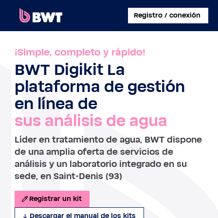
×
Registro / conexión
CONECTARSE A
¡Simple, completo y rápido!
BWT Digikit La
CREAR UNA CUENTA DE USUARIO
plataforma de gestión
REGISTRAR UN KIT SIN CUENTA
en línea de
sus análisis de agua
SOBRE BWT
Líder en tratamiento de agua, BWT dispone
CONTACTAR
de una amplia oferta de servicios de
análisis y un laboratorio integrado en su
sede, en Saint-Denis (93)
Registrar un kit
Descargar el manual de los kits