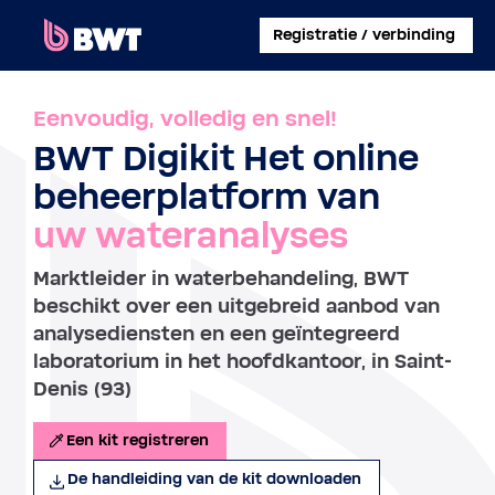
×
Registratie / verbinding
INLOGGEN
Eenvoudig, volledig en snel!
BWT Digikit Het online
EEN KLANTACCOUNT AANMAKEN
beheerplatform van
EEN KIT ZONDER ACCOUNT REGISTREREN
uw wateranalyses
OVER BWT
Marktleider in waterbehandeling, BWT
beschikt over een uitgebreid aanbod van
CONTACT
analysediensten en een geïntegreerd
laboratorium in het hoofdkantoor, in Saint-
Denis (93)
Een kit registreren
De handleiding van de kit downloaden