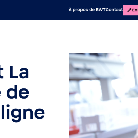
À propos de BWT
Contact
En
t La
 de
ligne