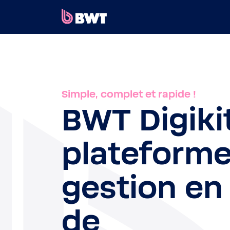
×
SE CONNECTER
CRÉER UN COMPTE CLIENT
Simple, complet et rapide !
ENREGISTRER UN KIT SANS COMPTE
BWT Digiki
À PROPOS DE BWT
plateforme
CONTACT
gestion en 
de