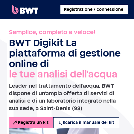
×
Registrazione / connessione
COLLEGATI A
Semplice, completo e veloce!
BWT Digikit La
GESTISCI UN ACCOUNT UTENTE
piattaforma di gestione
REGISTRA UN KIT SENZA ACCOUNT
online di
le tue analisi dell'acqua
INFORMAZIONI SU BWT
Leader nel trattamento dell'acqua, BWT
CONTATTA
dispone di un'ampia offerta di servizi di
analisi e di un laboratorio integrato nella
sua sede, a Saint-Denis (93)
Registra un kit
Scarica il manuale dei kit