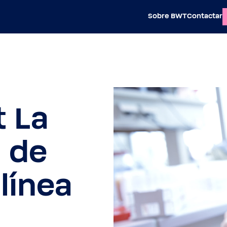
Sobre BWT
Contactar
t La
 de
línea