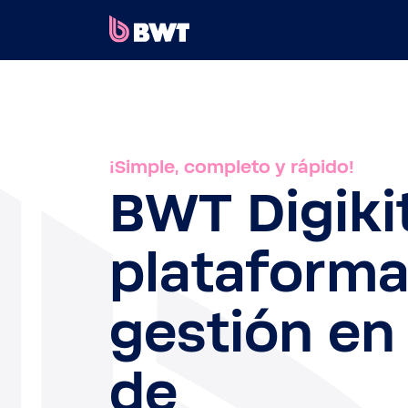
×
CONECTARSE A
CREAR UNA CUENTA DE USUARIO
¡Simple, completo y rápido!
REGISTRAR UN KIT SIN CUENTA
BWT Digiki
SOBRE BWT
plataforma
CONTACTAR
gestión en 
de