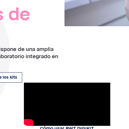
s de
ispone de una amplia
laboratorio integrado en
 los kits
Cómo usar BWT DIGIKIT