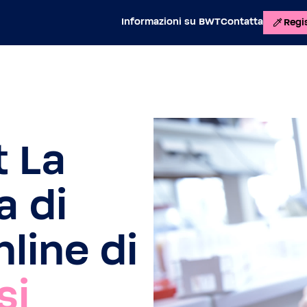
Informazioni su BWT
Contatta
Regis
t La
a di
line di
si