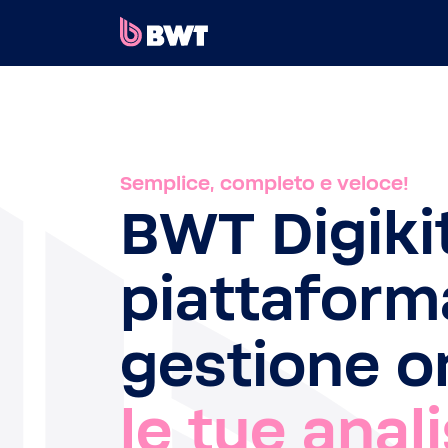
×
COLLEGATI A
GESTISCI UN ACCOUNT UTENTE
Semplice, completo e veloce!
REGISTRA UN KIT SENZA ACCOUNT
BWT Digiki
INFORMAZIONI SU BWT
piattaform
CONTATTA
gestione on
le tue anali