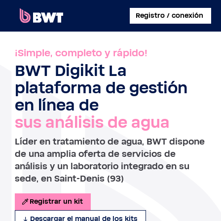
×
Registro / conexión
CONECTARSE A
¡Simple, completo y rápido!
BWT Digikit La
CREAR UNA CUENTA DE USUARIO
plataforma de gestión
REGISTRAR UN KIT SIN CUENTA
en línea de
sus análisis de agua
SOBRE BWT
Líder en tratamiento de agua, BWT dispone
CONTACTAR
de una amplia oferta de servicios de
análisis y un laboratorio integrado en su
sede, en Saint-Denis (93)
Registrar un kit
Descargar el manual de los kits