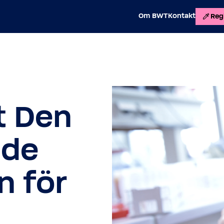
Om BWT
Kontakt
Regi
t Den
ade
n för