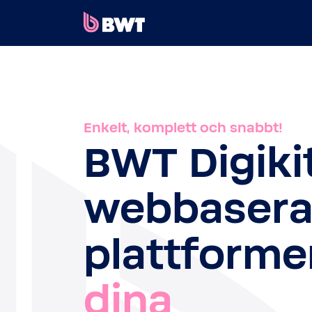
×
LOGGA IN
SKAPA ETT KUNDKONTO
Enkelt, komplett och snabbt!
SKICKA IN ETT KIT UTAN KONTO
BWT Digiki
OM BWT
webbaser
KONTAKT
plattforme
dina