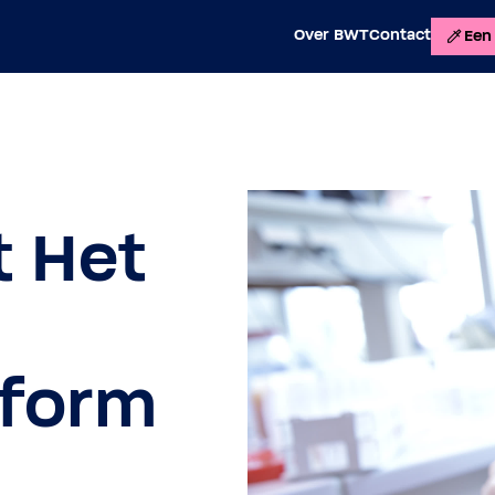
Over BWT
Contact
Een 
t Het
tform