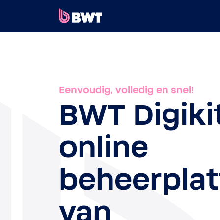
×
INLOGGEN
EEN KLANTACCOUNT AANMAKEN
Eenvoudig, volledig en snel!
EEN KIT ZONDER ACCOUNT REGISTREREN
BWT Digiki
OVER BWT
online
CONTACT
beheerpla
van