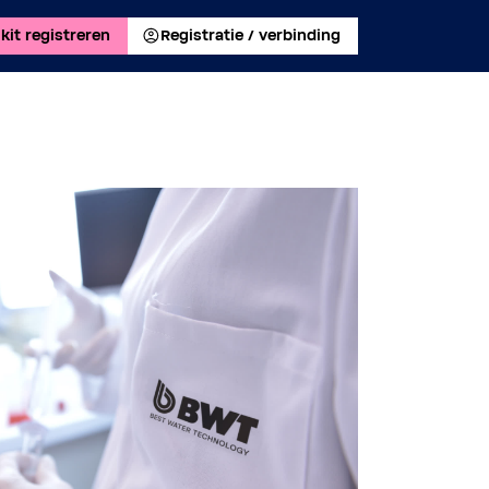
kit registreren
Registratie / verbinding