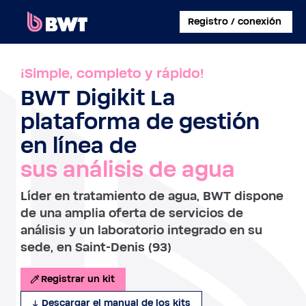
×
Registro / conexión
CONECTARSE A
¡Simple, completo y rápido!
BWT Digikit La
CREAR UNA CUENTA DE USUARIO
plataforma de gestión
REGISTRAR UN KIT SIN CUENTA
en línea de
sus análisis de agua
SOBRE BWT
Líder en tratamiento de agua, BWT dispone
CONTACTAR
de una amplia oferta de servicios de
análisis y un laboratorio integrado en su
sede, en Saint-Denis (93)
Registrar un kit
Descargar el manual de los kits