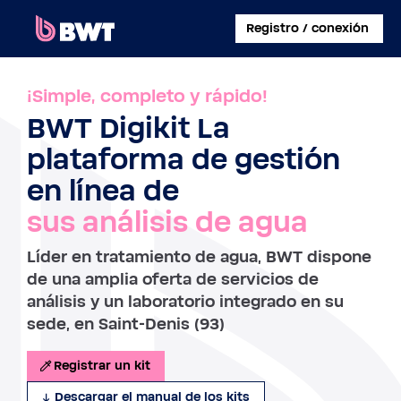
×
Registro / conexión
CONECTARSE A
¡Simple, completo y rápido!
BWT Digikit La
CREAR UNA CUENTA DE USUARIO
plataforma de gestión
REGISTRAR UN KIT SIN CUENTA
en línea de
sus análisis de agua
SOBRE BWT
Líder en tratamiento de agua, BWT dispone
CONTACTAR
de una amplia oferta de servicios de
análisis y un laboratorio integrado en su
sede, en Saint-Denis (93)
Registrar un kit
Descargar el manual de los kits