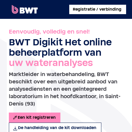
×
Registratie / verbinding
INLOGGEN
Eenvoudig, volledig en snel!
BWT Digikit Het online
EEN KLANTACCOUNT AANMAKEN
beheerplatform van
EEN KIT ZONDER ACCOUNT REGISTREREN
uw wateranalyses
OVER BWT
Marktleider in waterbehandeling, BWT
beschikt over een uitgebreid aanbod van
CONTACT
analysediensten en een geïntegreerd
laboratorium in het hoofdkantoor, in Saint-
Denis (93)
Een kit registreren
De handleiding van de kit downloaden