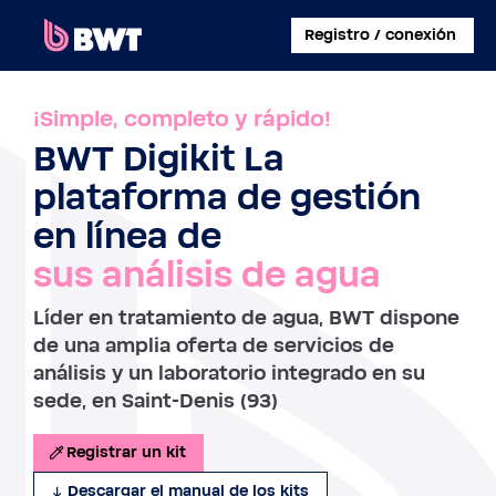
×
Registro / conexión
CONECTARSE A
¡Simple, completo y rápido!
BWT Digikit La
CREAR UNA CUENTA DE USUARIO
plataforma de gestión
REGISTRAR UN KIT SIN CUENTA
en línea de
sus análisis de agua
SOBRE BWT
Líder en tratamiento de agua, BWT dispone
CONTACTAR
de una amplia oferta de servicios de
análisis y un laboratorio integrado en su
sede, en Saint-Denis (93)
Registrar un kit
Descargar el manual de los kits