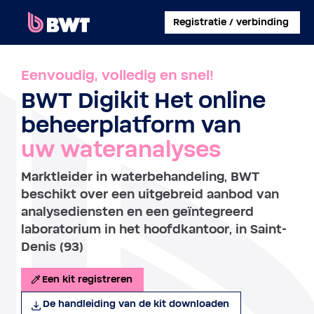
×
Registratie / verbinding
INLOGGEN
Eenvoudig, volledig en snel!
BWT Digikit Het online
EEN KLANTACCOUNT AANMAKEN
beheerplatform van
EEN KIT ZONDER ACCOUNT REGISTREREN
uw wateranalyses
OVER BWT
Marktleider in waterbehandeling, BWT
beschikt over een uitgebreid aanbod van
CONTACT
analysediensten en een geïntegreerd
laboratorium in het hoofdkantoor, in Saint-
Denis (93)
Een kit registreren
De handleiding van de kit downloaden