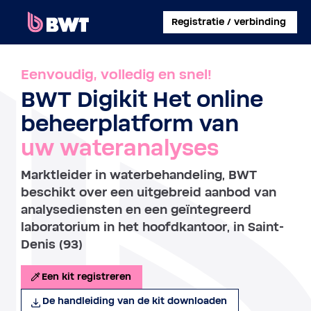
×
Registratie / verbinding
INLOGGEN
Eenvoudig, volledig en snel!
BWT Digikit Het online
EEN KLANTACCOUNT AANMAKEN
beheerplatform van
EEN KIT ZONDER ACCOUNT REGISTREREN
uw wateranalyses
OVER BWT
Marktleider in waterbehandeling, BWT
beschikt over een uitgebreid aanbod van
CONTACT
analysediensten en een geïntegreerd
laboratorium in het hoofdkantoor, in Saint-
Denis (93)
Een kit registreren
De handleiding van de kit downloaden