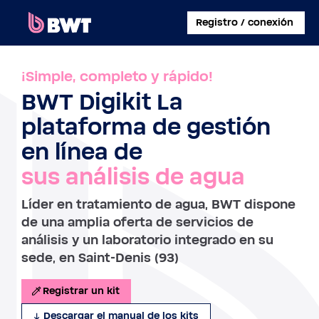
×
Registro / conexión
CONECTARSE A
¡Simple, completo y rápido!
BWT Digikit La
CREAR UNA CUENTA DE USUARIO
plataforma de gestión
REGISTRAR UN KIT SIN CUENTA
en línea de
sus análisis de agua
SOBRE BWT
Líder en tratamiento de agua, BWT dispone
CONTACTAR
de una amplia oferta de servicios de
análisis y un laboratorio integrado en su
sede, en Saint-Denis (93)
Registrar un kit
Descargar el manual de los kits