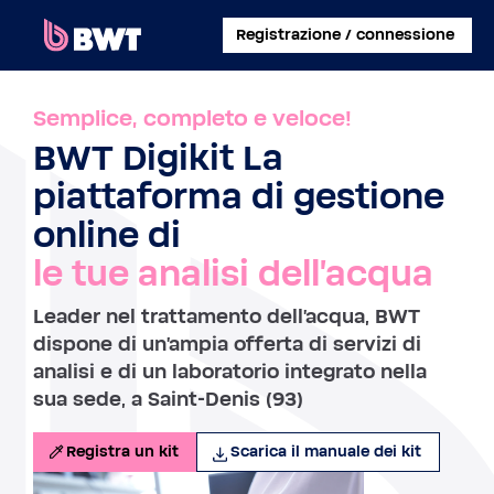
×
Registrazione / connessione
COLLEGATI A
Semplice, completo e veloce!
BWT Digikit La
GESTISCI UN ACCOUNT UTENTE
piattaforma di gestione
REGISTRA UN KIT SENZA ACCOUNT
online di
le tue analisi dell'acqua
INFORMAZIONI SU BWT
Leader nel trattamento dell'acqua, BWT
CONTATTA
dispone di un'ampia offerta di servizi di
analisi e di un laboratorio integrato nella
sua sede, a Saint-Denis (93)
Registra un kit
Scarica il manuale dei kit