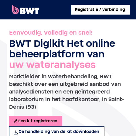
×
Registratie / verbinding
INLOGGEN
Eenvoudig, volledig en snel!
BWT Digikit Het online
EEN KLANTACCOUNT AANMAKEN
beheerplatform van
EEN KIT ZONDER ACCOUNT REGISTREREN
uw wateranalyses
OVER BWT
Marktleider in waterbehandeling, BWT
beschikt over een uitgebreid aanbod van
CONTACT
analysediensten en een geïntegreerd
laboratorium in het hoofdkantoor, in Saint-
Denis (93)
Een kit registreren
De handleiding van de kit downloaden