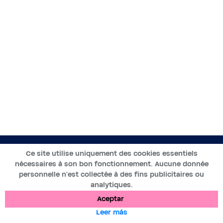
ES
Ce site utilise uniquement des cookies essentiels
nécessaires à son bon fonctionnement. Aucune donnée
2019-2025 ©BWT by
personnelle n’est collectée à des fins publicitaires ou
Wess Soft
- Todos los derechos reservados
analytiques.
Aceptar
Protección de datos
Cookies
Menciones legales
Leer más