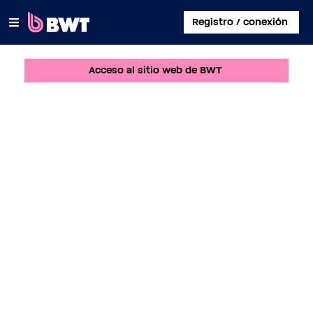
×
Registro / conexión
Acceso al sitio web de BWT
CONECTARSE A
CREAR UNA CUENTA DE USUARIO
REGISTRAR UN KIT SIN CUENTA
SOBRE BWT
CONTACTAR