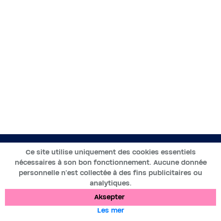
NO
Ce site utilise uniquement des cookies essentiels
nécessaires à son bon fonctionnement. Aucune donnée
2019-2025 ©BWT by
Wess Soft
- Alle rettigheter reservert
personnelle n’est collectée à des fins publicitaires ou
analytiques.
Databeskyttelse
Informasjonskapsler
Juridiske merknader
Aksepter
Les mer