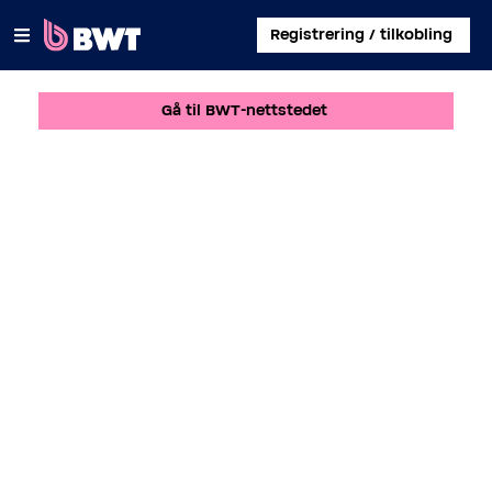
×
Registrering / tilkobling
Gå til BWT-nettstedet
LOGG PÅ
ADMINISTRER EN BRUKERKONTO
REGISTRER ET KIT UTEN KONTO
OM BWT
KONTAKT