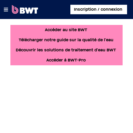
×
Inscription / connexion
Accéder au site BWT
SE CONNECTER
Télécharger notre guide sur la qualité de l'eau
CRÉER UN COMPTE CLIENT
Découvrir les solutions de traitement d'eau BWT
ENREGISTRER UN KIT SANS COMPTE
Accéder à BWT-Pro
À PROPOS DE BWT
CONTACT