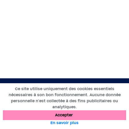
FR
Ce site utilise uniquement des cookies essentiels
nécessaires à son bon fonctionnement. Aucune donnée
2019-2025 ©BWT by
Wess Soft
- Tous droits réservés
personnelle n’est collectée à des fins publicitaires ou
analytiques.
Protection des données
Cookies
Mentions légales
Accepter
En savoir plus