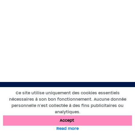
EN
Ce site utilise uniquement des cookies essentiels
nécessaires à son bon fonctionnement. Aucune donnée
2019-2025 ©BWT by
Wess Soft
- All rights reserved
personnelle n’est collectée à des fins publicitaires ou
analytiques.
Data protection
Cookies
Legal notices
Accept
Read more