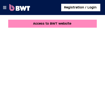
×
Registration / Login
Access to BWT website
CONNECT TO
MANAGE A USER ACCOUNT
SUBMIT A KIT WITHOUT ACCOUNT
ABOUT BWT
CONTACT