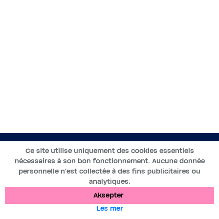
NO
Ce site utilise uniquement des cookies essentiels
nécessaires à son bon fonctionnement. Aucune donnée
2019-2025 ©BWT by
Wess Soft
- Alle rettigheter reservert
personnelle n’est collectée à des fins publicitaires ou
analytiques.
Databeskyttelse
Informasjonskapsler
Juridiske merknader
Aksepter
Les mer