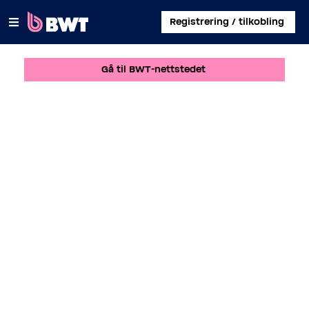
×
Registrering / tilkobling
Gå til BWT-nettstedet
LOGG PÅ
ADMINISTRER EN BRUKERKONTO
REGISTRER ET KIT UTEN KONTO
OM BWT
KONTAKT