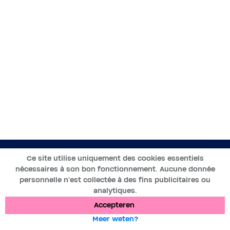
NL
Ce site utilise uniquement des cookies essentiels
nécessaires à son bon fonctionnement. Aucune donnée
2019-2025 ©BWT by
Wess Soft
- Alle rechten voorbehouden
personnelle n’est collectée à des fins publicitaires ou
analytiques.
Gegevensbescherming
Cookies
Wettelijke vermeldingen
Accepteren
Meer weten?