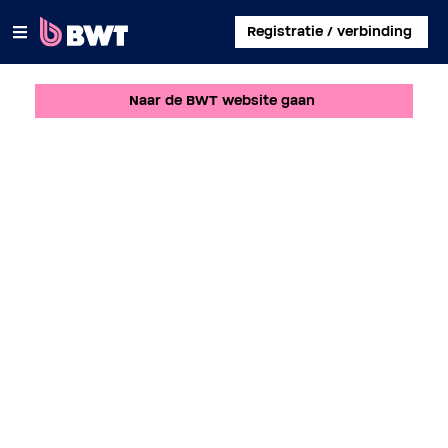
×
Registratie / verbinding
Naar de BWT website gaan
INLOGGEN
EEN KLANTACCOUNT AANMAKEN
EEN KIT ZONDER ACCOUNT REGISTREREN
OVER BWT
CONTACT