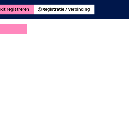
kit registreren
Registratie / verbinding