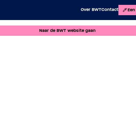
Over BWT
Contact
Een 
Naar de BWT website gaan