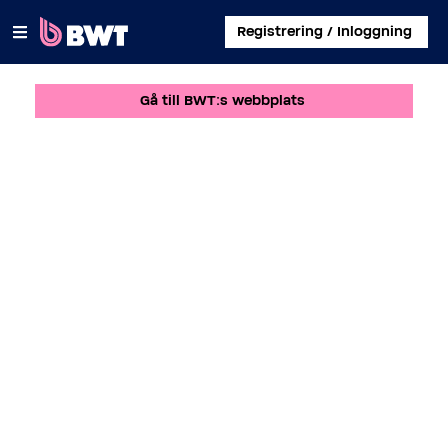
×
Registrering / Inloggning
Gå till BWT:s webbplats
LOGGA IN
SKAPA ETT KUNDKONTO
SKICKA IN ETT KIT UTAN KONTO
OM BWT
KONTAKT