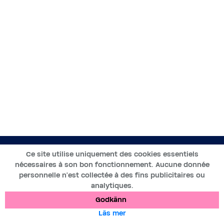
SV
Ce site utilise uniquement des cookies essentiels
nécessaires à son bon fonctionnement. Aucune donnée
2019-2025 ©BWT by
Wess Soft
- Tous droits réservés
personnelle n’est collectée à des fins publicitaires ou
analytiques.
Dataskydd
Cookies
Juridiska meddelanden
Godkänn
Läs mer