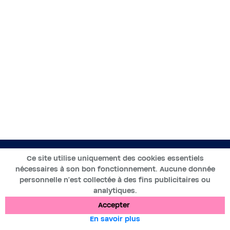
FR
Ce site utilise uniquement des cookies essentiels
nécessaires à son bon fonctionnement. Aucune donnée
2019-2025 ©BWT by
Wess Soft
- Tous droits réservés
personnelle n’est collectée à des fins publicitaires ou
analytiques.
Protection des données
Cookies
Mentions légales
Accepter
En savoir plus