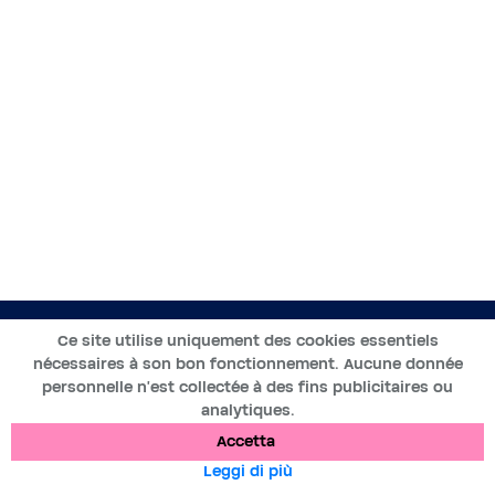
IT
Ce site utilise uniquement des cookies essentiels
nécessaires à son bon fonctionnement. Aucune donnée
2019-2025 ©BWT by
Wess Soft
- Tutti i diritti riservati
personnelle n’est collectée à des fins publicitaires ou
analytiques.
Protezione dei dati
Cookies
Informazioni legali
Accetta
Leggi di più