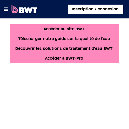
×
Inscription / connexion
Accéder au site BWT
SE CONNECTER
Télécharger notre guide sur la qualité de l'eau
CRÉER UN COMPTE CLIENT
Découvrir les solutions de traitement d'eau BWT
ENREGISTRER UN KIT SANS COMPTE
Accéder à BWT-Pro
À PROPOS DE BWT
CONTACT