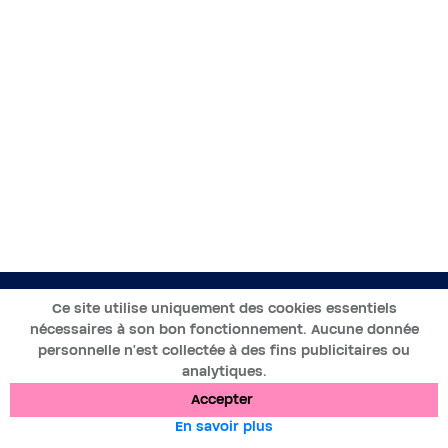
FR
Ce site utilise uniquement des cookies essentiels
nécessaires à son bon fonctionnement. Aucune donnée
2019-2025 ©BWT by
Wess Soft
- Tous droits réservés
personnelle n’est collectée à des fins publicitaires ou
analytiques.
Protection des données
Cookies
Mentions légales
Accepter
En savoir plus