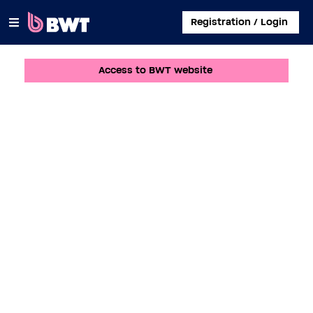
×
Registration / Login
Access to BWT website
CONNECT TO
MANAGE A USER ACCOUNT
SUBMIT A KIT WITHOUT ACCOUNT
ABOUT BWT
CONTACT