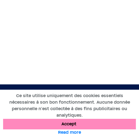
EN
Ce site utilise uniquement des cookies essentiels
nécessaires à son bon fonctionnement. Aucune donnée
2019-2025 ©BWT by
Wess Soft
- All rights reserved
personnelle n’est collectée à des fins publicitaires ou
analytiques.
Data protection
Cookies
Legal notices
Accept
Read more