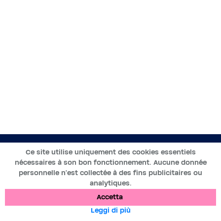
IT
Ce site utilise uniquement des cookies essentiels
nécessaires à son bon fonctionnement. Aucune donnée
2019-2025 ©BWT by
Wess Soft
- Tutti i diritti riservati
personnelle n’est collectée à des fins publicitaires ou
analytiques.
Protezione dei dati
Cookies
Informazioni legali
Accetta
Leggi di più