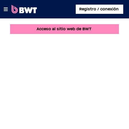
×
Registro / conexión
Acceso al sitio web de BWT
CONECTARSE A
CREAR UNA CUENTA DE USUARIO
REGISTRAR UN KIT SIN CUENTA
SOBRE BWT
CONTACTAR