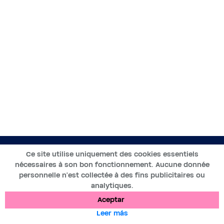
ES
Ce site utilise uniquement des cookies essentiels
nécessaires à son bon fonctionnement. Aucune donnée
2019-2025 ©BWT by
personnelle n’est collectée à des fins publicitaires ou
Wess Soft
- Todos los derechos reservados
analytiques.
Aceptar
Protección de datos
Cookies
Menciones legales
Leer más