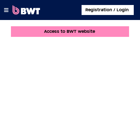
×
Registration / Login
Access to BWT website
CONNECT TO
MANAGE A USER ACCOUNT
SUBMIT A KIT WITHOUT ACCOUNT
ABOUT BWT
CONTACT