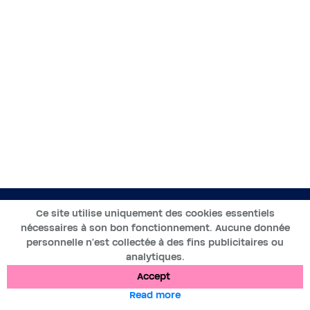
EN
Ce site utilise uniquement des cookies essentiels
nécessaires à son bon fonctionnement. Aucune donnée
2019-2025 ©BWT by
Wess Soft
- All rights reserved
personnelle n’est collectée à des fins publicitaires ou
analytiques.
Data protection
Cookies
Legal notices
Accept
Read more