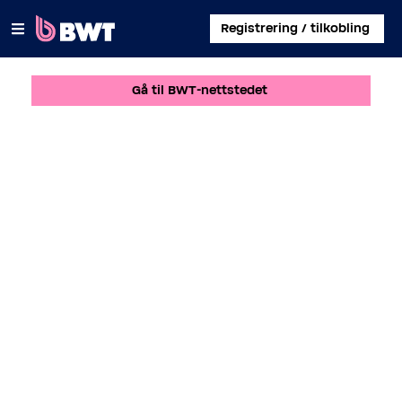
×
Registrering / tilkobling
Gå til BWT-nettstedet
LOGG PÅ
ADMINISTRER EN BRUKERKONTO
REGISTRER ET KIT UTEN KONTO
OM BWT
KONTAKT