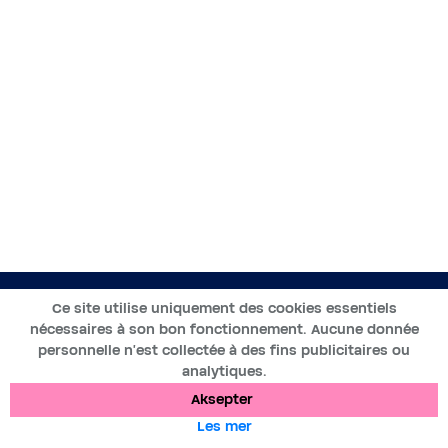
NO
Ce site utilise uniquement des cookies essentiels
nécessaires à son bon fonctionnement. Aucune donnée
2019-2025 ©BWT by
Wess Soft
- Alle rettigheter reservert
personnelle n’est collectée à des fins publicitaires ou
analytiques.
Databeskyttelse
Informasjonskapsler
Juridiske merknader
Aksepter
Les mer