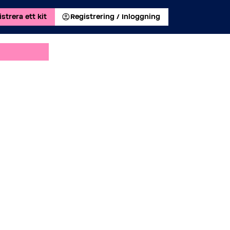
strera ett kit
Registrering / Inloggning