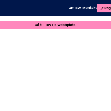
Om BWT
Kontakt
Regi
Gå till BWT:s webbplats