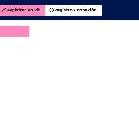
Registrar un kit
Registro / conexión