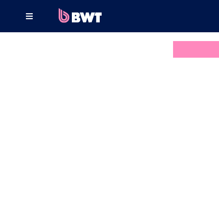
×
CONECTARSE A
CREAR UNA CUENTA DE USUARIO
REGISTRAR UN KIT SIN CUENTA
SOBRE BWT
CONTACTAR