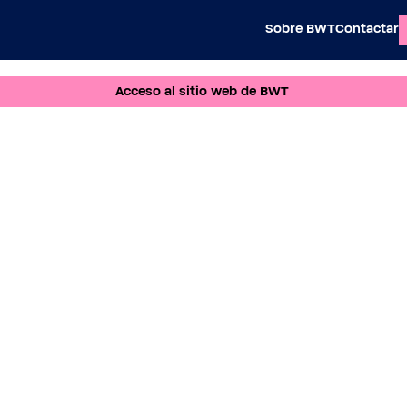
Sobre BWT
Contactar
Acceso al sitio web de BWT