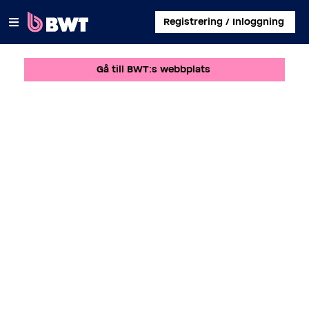
×
Registrering / Inloggning
Gå till BWT:s webbplats
LOGGA IN
SKAPA ETT KUNDKONTO
SKICKA IN ETT KIT UTAN KONTO
OM BWT
KONTAKT