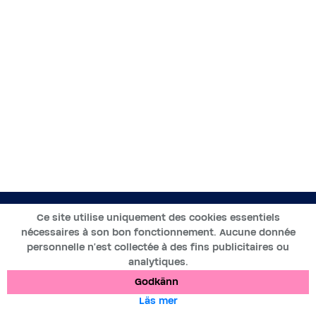
SV
Ce site utilise uniquement des cookies essentiels
nécessaires à son bon fonctionnement. Aucune donnée
2019-2025 ©BWT by
Wess Soft
- Tous droits réservés
personnelle n’est collectée à des fins publicitaires ou
analytiques.
Dataskydd
Cookies
Juridiska meddelanden
Godkänn
Läs mer