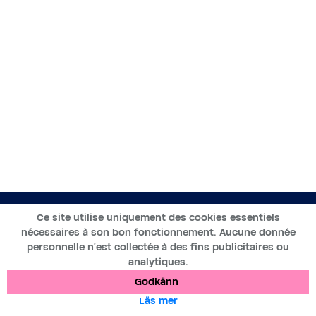
SV
Ce site utilise uniquement des cookies essentiels
nécessaires à son bon fonctionnement. Aucune donnée
2019-2025 ©BWT by
Wess Soft
- Tous droits réservés
personnelle n’est collectée à des fins publicitaires ou
analytiques.
Dataskydd
Cookies
Juridiska meddelanden
Godkänn
Läs mer