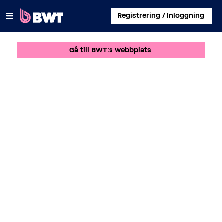
×
Registrering / Inloggning
Gå till BWT:s webbplats
LOGGA IN
SKAPA ETT KUNDKONTO
SKICKA IN ETT KIT UTAN KONTO
OM BWT
KONTAKT